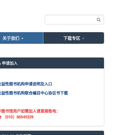
关于我们
下载专区
申请加入
公益性图书机构
申请
说明
及入口
公益性图书机构
联合编目中心
协议书下载
非图书馆用户如需加入请直接致电：
☎ （
010）88545329