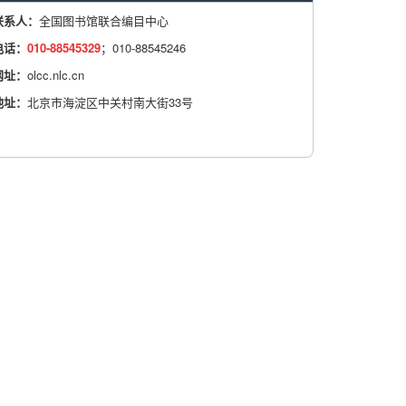
联系人
：
全国图书馆联合编目中心
电
话
：
010-88545329
；010-88545246
网址
：
olcc.nlc.cn
地址
：
北京市海淀区中关村南大街33号